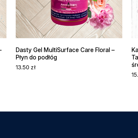
–
Dasty Gel MultiSurface Care Floral –
Ka
Płyn do podłóg
Ta
śr
13.50
zł
15