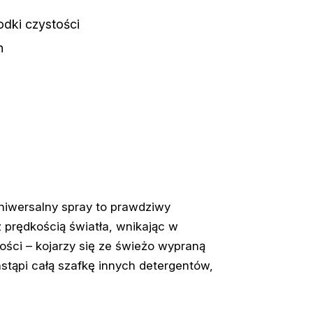
odki czystości
n
niwersalny spray to prawdziwy
 prędkością światła, wnikając w
tości – kojarzy się ze świeżo wypraną
stąpi całą szafkę innych detergentów,