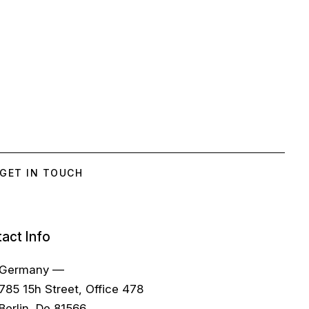
act Info
Germany —
785 15h Street, Office 478
Berlin, De 81566